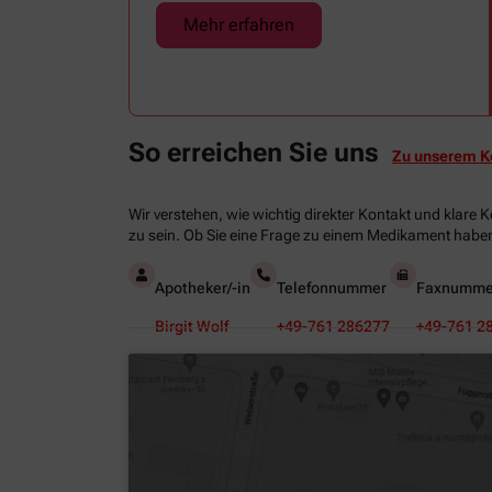
erfrischenden Regenschauer und
Mehr erfahren
Abkühlung.
So erreichen Sie uns
Zu unserem K
Wir verstehen, wie wichtig direkter Kontakt und klare 
zu sein. Ob Sie eine Frage zu einem Medikament haben
Apotheker/-in
Telefonnummer
Faxnumme
Birgit Wolf
+49-761 286277
+49-761 2