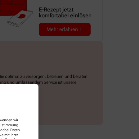
E-Rezept jetzt
komfortabel einlösen
Mehr erfahren
Sie optimal zu versorgen, betreuen und beraten
tung und umfassendem Service ist unsere
usiven Angeboten.
erwenden wir
 Zustimmung
 dabei Daten
e mit Ihrer