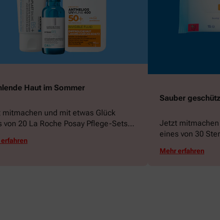
hlende Haut im Sommer
Sauber geschützt
t mitmachen und mit etwas Glück
Jetzt mitmachen
s von 20 La Roche Posay Pflege-Sets
eines von 30 Ste
nnen!
erfahren
gewinnen!
Mehr erfahren