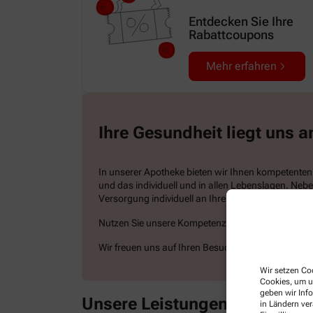
Entdecken Sie Ihre
Rabattcoupons
Mehr erfahren
Ihre Gesundheit liegt uns 
In unserer Apotheke bieten wir Ihnen kompetenten 
und das individuell und in allen Lebenslagen. Ne
Versorgung individuell an Ihre Bedürfnisse angepa
Nutzen Sie unsere Kompetenz nicht nur vor Ort, so
Wir freuen uns auf Ihren Besuch!
Wir setzen Coo
Cookies, um u
geben wir Inf
Unsere Leistungen
in Ländern ve
Alle Leistungen