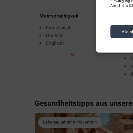
Einwilligung z
Abs. 1 lit. a
Mehrsprachigkeit
Ber
Französisch
A
Alle a
Deutsch
Englisch
H
Gesundheitstipps aus unser
Lebensqualität & Prävention