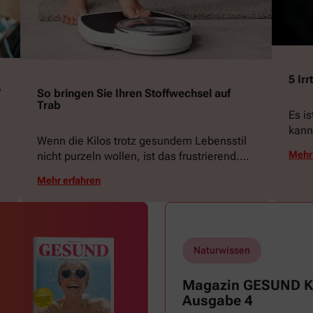
5 Ir
?
So bringen Sie Ihren Stoffwechsel auf
Trab
Es i
kann
Wenn die Kilos trotz gesundem Lebensstil
begü
Mehr 
nicht purzeln wollen, ist das frustrierend.
für 
Wir zeigen, woran das liegen kann und mit
Das f
Mehr erfahren
welchen Tricks Sie die Fettverbrennung in
über 
Schwung bringen können.
größ
Naturwissen
Magazin GESUND Ki
Ausgabe 4