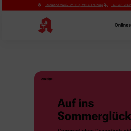
Ferdinand-Weiß-Str. 119
,
79106
Freiburg
+49-761 2862
Online