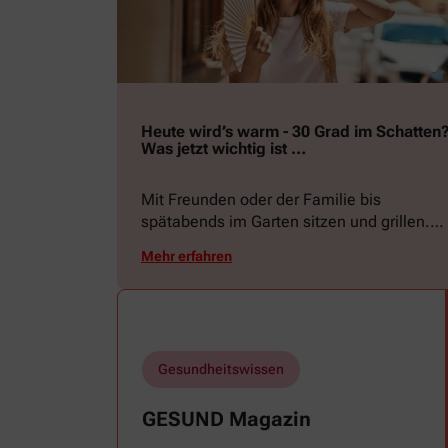
Heute wird’s warm - 30 Grad im Schatten
Was jetzt wichtig ist …
Mit Freunden oder der Familie bis
spätabends im Garten sitzen und grillen.
Ein Picknick auf der Stadtparkwiese. Mit
Mehr erfahren
dem Paddelboot über den See gleiten oder
eine Radtour durch die blühende
Landschaft unternehmen … Der Sommer
beschert uns viele Glücksmomente. Doch
manchmal macht er uns auch ganz schön
Gesundheitswissen
zu schaffen. Wenn die Temperaturen
tagsüber auf mehr als 30 Grad klettern und
GESUND Magazin
uns warme Tropennächte den Schlaf
rauben, sehnen wir uns oft nach einem