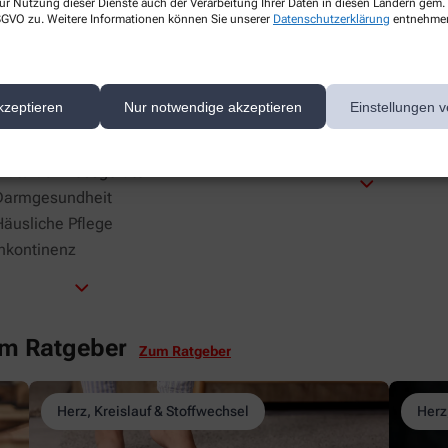
ur Nutzung dieser Dienste auch der Verarbeitung Ihrer Daten in diesen Ländern gem. 
 DSGVO zu. Weitere Informationen können Sie unserer
Datenschutzerklärung
entnehme
atung
Services
llergien
Botendienst
kzeptieren
Nur notwendige akzeptieren
Einstellungen v
Asthma
Kundenkarte
Beruhigung und Schlaf
Barrierefrei
Blutdruckmessgeräten
Darmgesundheit
äusliche Pflege
Inkontinenz
em Ratgeber
Zum Ratgeber
Herz, Kreislauf & Stoffwechsel
Herz