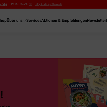
77
+49-761 286299
info@frida-apotheke.de
shop
Über uns
Services
Aktionen & Empfehlungen
Newsletter