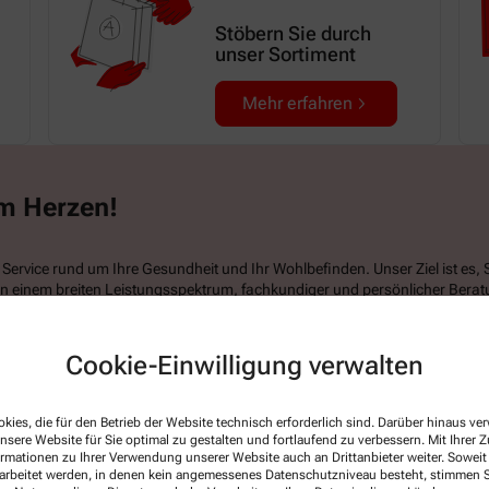
Stöbern Sie durch
unser Sortiment
Mehr erfahren
am Herzen!
Service rund um Ihre Gesundheit und Ihr Wohlbefinden. Unser Ziel ist es, 
ben einem breiten Leistungsspektrum, fachkundiger und persönlicher Bera
sst.
ndern auch online. So sparen Sie doppelte Wege und profitieren von exkl
Cookie-Einwilligung verwalten
kies, die für den Betrieb der Website technisch erforderlich sind. Darüber hinaus v
nsere Website für Sie optimal zu gestalten und fortlaufend zu verbessern. Mit Ihrer
ormationen zu Ihrer Verwendung unserer Website auch an Drittanbieter weiter. Soweit
rarbeitet werden, in denen kein angemessenes Datenschutzniveau besteht, stimmen Si