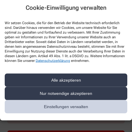
Cookie-Einwilligung verwalten
Wir setzen Cookies, die für den Betrieb der Website technisch erforderlich
sind. Darüber hinaus verwenden wir Cookies, um unsere Website für Sie
optimal zu gestalten und fortlaufend zu verbessern. Mit Ihrer Zustimmung
geben wir Informationen zu Ihrer Verwendung unserer Website auch an
* Bitte füllen Sie die Pflichtfelder aus
Drittanbieter weiter. Soweit dabei Daten in Ländern verarbeitet werden, in
denen kein angemessenes Datenschutzniveau besteht, stimmen Sie mit Ihrer
Ich erkläre mich damit einverstanden, dass die von mir angegebenen
Einwilligung zur Nutzung dieser Dienste auch der Verarbeitung Ihrer Daten in
Daten elektronisch erfasst und gespeichert und meine Daten an die
diesen Ländern gem. Artikel 49 Abs. 1 lit. a DSGVO zu. Weitere Informationen
von mir ausgesuchte Apotheke übergeben werden. Rechtsgrundlage
können Sie unserer
Datenschutzerklärung
entnehmen.
der Verarbeitung ist Art. 6 Abs. 1 lit. a DS-GVO. Die Einwilligung kann
jederzeit widerrufen werden, z.B. per E-Mail an
info@frida-
apotheke.de
.
Alle akzeptieren
Ihre Daten werden ausschließlich zur Bearbeitung Ihrer Anfrage
verwendet. Weitere Informationen zum Datenschutz finden Sie unter
Nur notwendige akzeptieren
folgendem Link:
Datenschutz
.
Einstellungen verwalten
Sind Sie ein Mensch? Dann wählen Sie bitte
den Stern