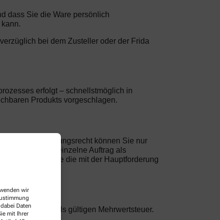
und dass Sie die Ware persönlich
 kann.
nverzüglich bei dem Zusteller oder der Frida
rozesses erfolgt – schnellstmöglich in
leichbaren Produkts vorgeschlagen.
. Ein Zurückbehaltungsrecht können Sie nur
hung gilt jeder einzelne Auftrag als
rungen, oder solche die mit der Hauptforderung
erwenden wir
 Zustimmung
 dabei Daten
nklusive der jeweils gültigen Mehrwertsteuer.
e mit Ihrer