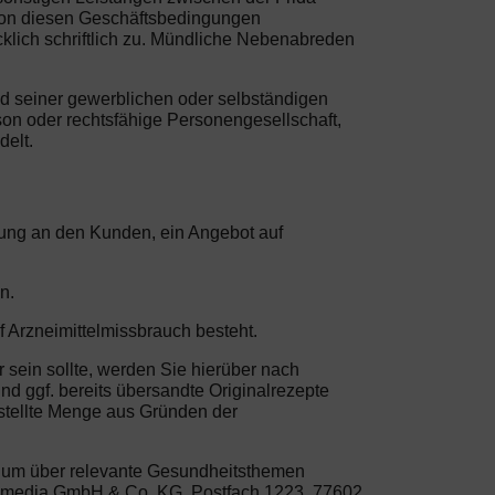
von diesen Geschäftsbedingungen
klich schriftlich zu. Mündliche Nebenabreden
nd seiner gewerblichen oder selbständigen
son oder rechtsfähige Personengesellschaft,
delt.
erung an den Kunden, ein Angebot auf
n.
f Arzneimittelmissbrauch besteht.
r sein sollte, werden Sie hierüber nach
nd ggf. bereits übersandte Originalrezepte
estellte Menge aus Gründen der
, um über relevante Gesundheitsthemen
life media GmbH & Co. KG, Postfach 1223, 77602