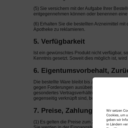
(5) Sie versichern mit der Aufgabe Ihrer Beste
entgegennehmen können oder benennen eine a
(6) Erhalten Sie die bestellten Arzneimittel mi
Apotheke zu reklamieren.
5. Verfügbarkeit
Ist ein gewünschtes Produkt nicht verfügbar, s
Kenntnis gesetzt. Soweit dies möglich ist, wir
6. Eigentumsvorbehalt, Zur
Die bestellte Ware bleibt bis zur vollständig
gegen Forderungen ausüben, die auf demselben 
gesondertes Vertragsverhältnis. Nur von der Fr
gegenseitig verknüpft sind, berechtigen Sie zu
7. Preise, Zahlung
Wir setzen Coo
Cookies, um u
geben wir Inf
(1) Es gelten die Preise zum Zeitpunkt der Bes
in Ländern ve
Sie werden in der Eingangsbestätigung dokument