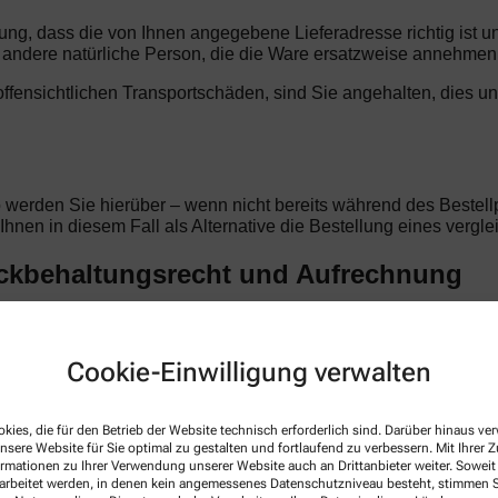
llung, dass die von Ihnen angegebene Lieferadresse richtig ist 
ndere natürliche Person, die die Ware ersatzweise annehmen
t offensichtlichen Transportschäden, sind Sie angehalten, dies u
o werden Sie hierüber – wenn nicht bereits während des Bestellp
d Ihnen in diesem Fall als Alternative die Bestellung eines verg
ückbehaltungsrecht und Aufrechnung
en Begleichung des Kaufpreises im Eigentum der Frida Apotheke
Vertragsverhältnis beruhen. Im Falle laufender Geschäftsbezie
ida Apotheke anerkannte oder rechtskräftig festgestellte Forde
Cookie-Einwilligung verwalten
r Aufrechnung.
kies, die für den Betrieb der Website technisch erforderlich sind. Darüber hinaus v
nsere Website für Sie optimal zu gestalten und fortlaufend zu verbessern. Mit Ihrer
ormationen zu Ihrer Verwendung unserer Website auch an Drittanbieter weiter. Soweit
tellung. Alle Preise sind Endpreise in Euro und verstehen sich i
rarbeitet werden, in denen kein angemessenes Datenschutzniveau besteht, stimmen Si
iert. Der Kaufpreis ist unmittelbar mit Vertragsschluss fällig.