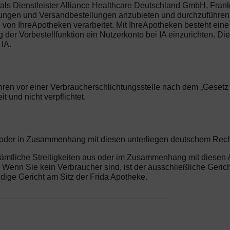
ls Dienstleister Alliance Healthcare Deutschland GmbH, Frankl
llungen und Versandbestellungen anzubieten und durchzuführen.
n IhreApotheken verarbeitet. Mit IhreApotheken besteht eine 
er Vorbestellfunktion ein Nutzerkonto bei IA einzurichten. Dies 
IA.
ren vor einer Verbraucherschlichtungsstelle nach dem „Gesetz üb
 und nicht verpflichtet.
us oder in Zusammenhang mit diesen unterliegen deutschem Rec
r sämtliche Streitigkeiten aus oder im Zusammenhang mit diese
enn Sie kein Verbraucher sind, ist der ausschließliche Gericht
ge Gericht am Sitz der Frida Apotheke.
_____________________________________