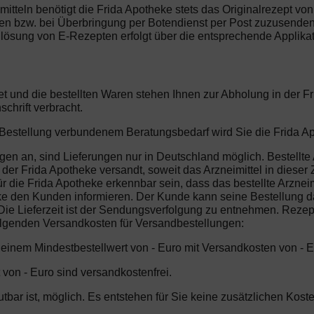
mitteln benötigt die Frida Apotheke stets das Originalrezept vo
gen bzw. bei Überbringung per Botendienst per Post zuzusenden.
lösung von E-Rezepten erfolgt über die entsprechende Applikat
et und die bestellten Waren stehen Ihnen zur Abholung in der 
chrift verbracht.
r Bestellung verbundenem Beratungsbedarf wird Sie die Frida Ap
gen an, sind Lieferungen nur in Deutschland möglich. Bestellte
er Frida Apotheke versandt, soweit das Arzneimittel in dieser Ze
 die Frida Apotheke erkennbar sein, dass das bestellte Arzneim
ke den Kunden informieren. Der Kunde kann seine Bestellung da
ie Lieferzeit ist der Sendungsverfolgung zu entnehmen. Rezeptp
folgenden Versandkosten für Versandbestellungen:
b einem Mindestbestellwert von - Euro mit Versandkosten von - E
 von - Euro sind versandkostenfrei.
mutbar ist, möglich. Es entstehen für Sie keine zusätzlichen Ko