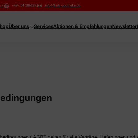
77
+49-761 286299
info@frida-apotheke.de
shop
Über uns
Services
Aktionen & Empfehlungen
Newsletter
bedingungen
edingungen („AGB”) gelten für alle Verträge, Lieferungen und 