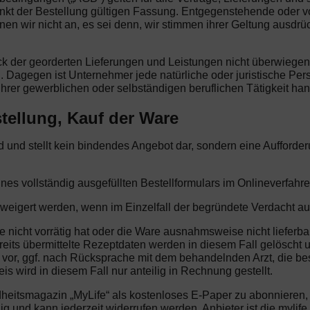
nkt der Bestellung gültigen Fassung. Entgegenstehende oder 
wir nicht an, es sei denn, wir stimmen ihrer Geltung ausdrüc
eck der georderten Lieferungen und Leistungen nicht überwiege
. Dagegen ist Unternehmer jede natürliche oder juristische Per
hrer gewerblichen oder selbständigen beruflichen Tätigkeit han
tellung, Kauf der Ware
end und stellt kein bindendes Angebot dar, sondern eine Aufford
ines vollständig ausgefüllten Bestellformulars im Onlineverfahre
rweigert werden, wenn im Einzelfall der begründete Verdacht au
re nicht vorrätig hat oder die Ware ausnahmsweise nicht lieferba
reits übermittelte Rezeptdaten werden in diesem Fall gelöscht u
h vor, ggf. nach Rücksprache mit dem behandelnden Arzt, die b
s wird in diesem Fall nur anteilig in Rechnung gestellt.
dheitsmagazin „MyLife“ als kostenloses E-Paper zu abonnieren
illig und kann jederzeit widerrufen werden. Anbieter ist die my