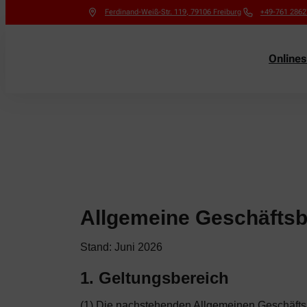
Ferdinand-Weiß-Str. 119
,
79106
Freiburg
+49-761 2862
Online
Allgemeine Geschäfts
Stand: Juni 2026
1. Geltungsbereich
(1) Die nachstehenden Allgemeinen Geschäftsb