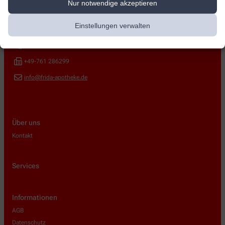
Nur notwendige akzeptieren
Frida Apotheke
Einstellungen verwalten
Ferdinand-Weiß-Str. 119
,
79106
Freiburg
+49-761 286277
+49-761 286299
info@frida-apotheke.de
Über uns
Kontakt
Services
Informationen
AGB
Datenschutz